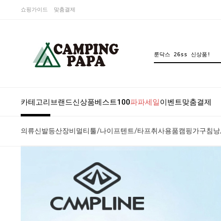
쇼핑가이드
맞춤결제
카테고리
브랜드
신상품
베스트100
파파세일
이벤트
맞춤결제
의류
신발
등산장비
멀티툴/나이프
텐트/타프
취사용품
캠핑가구
침낭