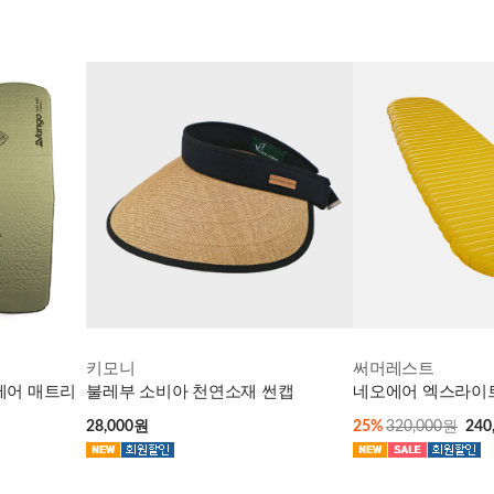
키모니
써머레스트
에어 매트리
불레부 소비아 천연소재 썬캡
네오에어 엑스라이트 
28,000원
25%
320,000원
240