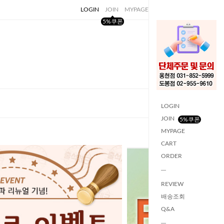
LOGIN
JOIN
MYPAGE
CART
ORDER
5%쿠폰
LOGIN
JOIN
5%쿠폰
MYPAGE
CART
ORDER
REVIEW
배송조회
Q&A