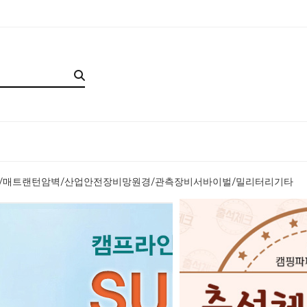
/매트
랜턴
암벽/산업안전장비
망원경/관측장비
서바이벌/밀리터리
기타