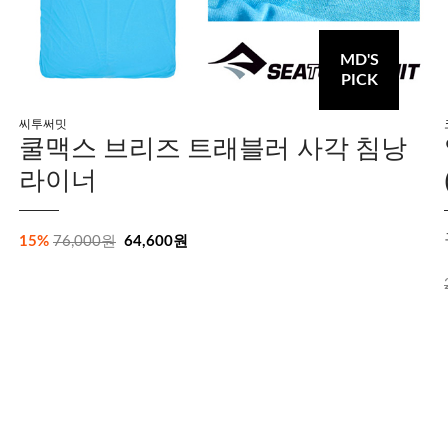
MD'S
PICK
씨투써밋
쿨맥스 브리즈 트래블러 사각 침낭
라이너
15%
76,000원
64,600원