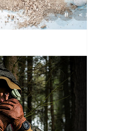
⏸
<
>
+
03
/
11