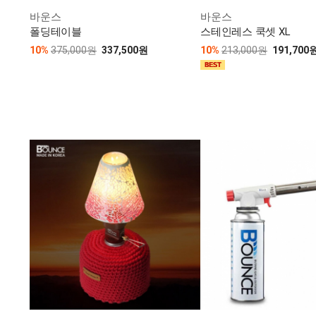
바운스
바운스
폴딩테이블
스테인레스 쿡셋 XL
10%
375,000원
337,500원
10%
213,000원
191,700