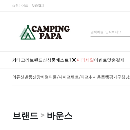
쇼핑가이드
맞춤결제
카테고리
브랜드
신상품
베스트100
파파세일
이벤트
맞춤결제
의류
신발
등산장비
멀티툴/나이프
텐트/타프
취사용품
캠핑가구
침낭
>
브랜드
바운스