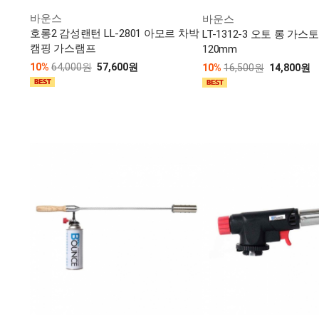
바운스
바운스
호롱2 감성랜턴 LL-2801 아모르 차박
LT-1312-3 오토 롱 가
캠핑 가스램프
120mm
10%
64,000원
57,600원
10%
16,500원
14,800원