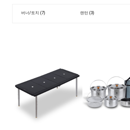
버너/토치 (7)
랜턴 (3)