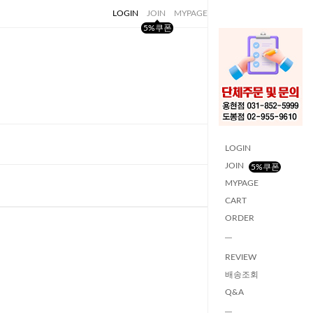
LOGIN
JOIN
MYPAGE
CART
ORDER
5%쿠폰
LOGIN
JOIN
5%쿠폰
MYPAGE
CART
ORDER
REVIEW
배송조회
Q&A