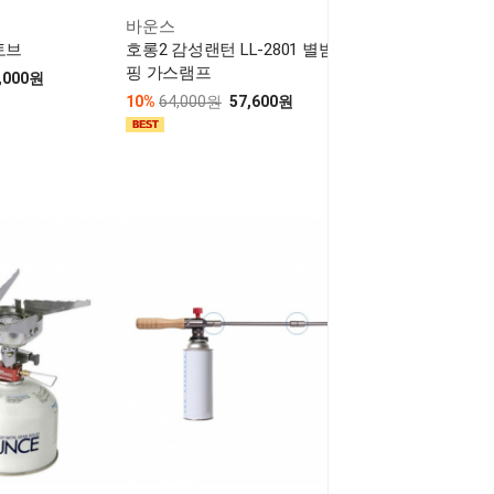
바운스
토브
호롱2 감성랜턴 LL-2801 별밤 차박 캠
핑 가스램프
,000원
10%
64,000원
57,600원