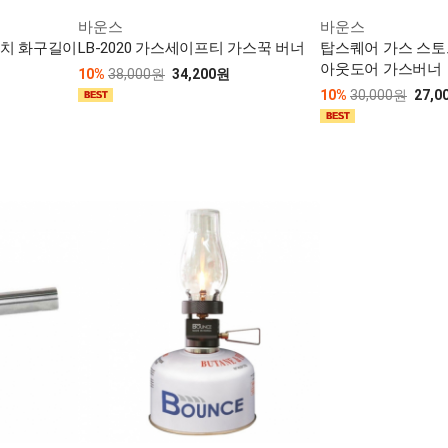
바운스
바운스
스토치 화구길이
LB-2020 가스세이프티 가스꾹 버너
탑스퀘어 가스 스토브 
아웃도어 가스버너
10%
38,000원
34,200원
10%
30,000원
27,0