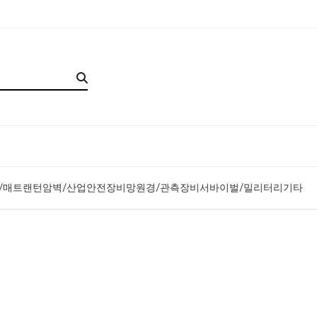
/매트
랜턴
암벽/산업안전장비
망원경/관측장비
서바이벌/밀리터리
기타