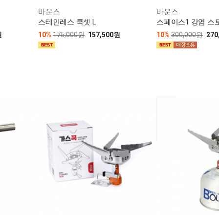
바운스
바운스
스테인레스 쿡셋 L
스페이스1 강염 스
원
10%
175,000원
157,500원
10%
300,000원
270