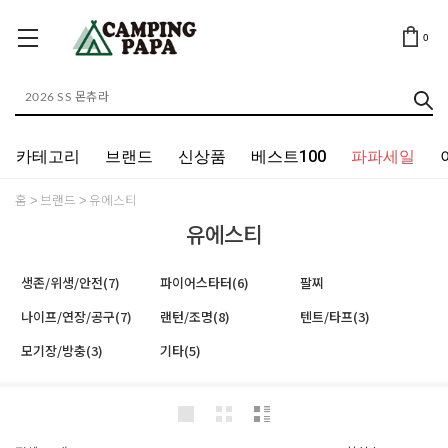
0
카테고리
브랜드
신상품
베스트100
파파세일
홈
브랜드
유에스티
유에스티
생존/위생/안전(7)
파이어스타터(6)
팔찌
나이프/연장/공구(7)
랜턴/조명(8)
텐트/타프(3)
모기장/방충(3)
기타(5)