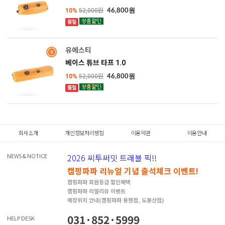
10%
52,000원
46,800원
품절
SOLD OUT
유에스티
베이스 튜브 타프 1.0
10%
52,000원
46,800원
품절
SOLD OUT
회사소개
개인정보처리방침
이용약관
이용안내
NEWS & NOTICE
2026 씨투써밋 트래블 픽!!
캠핑파파 리뉴얼 기념 출석체크 이벤트!
캠핑파파 회원등급 할인혜택
캠핑파파 리얼리뷰 이벤트
매장위치 안내(캠핑파파 용현점, 도봉산점)
031·852·5999
HELP DESK