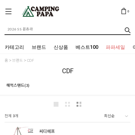
0
카테고리
브랜드
신상품
베스트100
파파세일
홈
브랜드
CDF
CDF
해먹스탠드(3)
전체
3
개
씨디에프