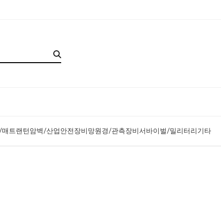
/매트
랜턴
암벽/산업안전장비
망원경/관측장비
서바이벌/밀리터리
기타