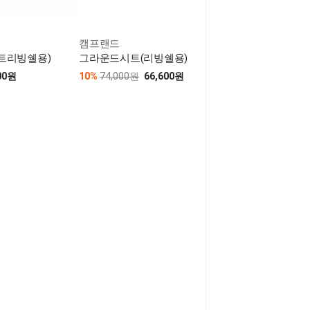
캠프랜드
트리빙쉘용)
그라운드시트(리빙쉘용)
00원
10%
74,000원
66,600원