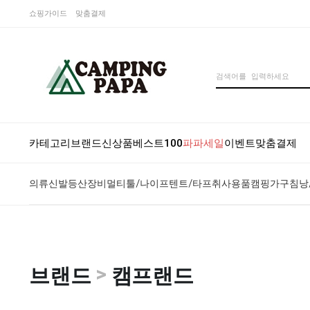
쇼핑가이드
맞춤결제
카테고리
브랜드
신상품
베스트100
파파세일
이벤트
맞춤결제
의류
신발
등산장비
멀티툴/나이프
텐트/타프
취사용품
캠핑가구
침낭
>
브랜드
캠프랜드