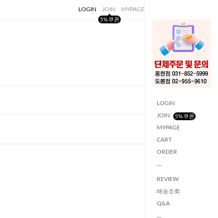
LOGIN
JOIN
MYPAGE
CART
ORDER
5%쿠폰
LOGIN
JOIN
5%쿠폰
MYPAGE
CART
ORDER
REVIEW
배송조회
Q&A