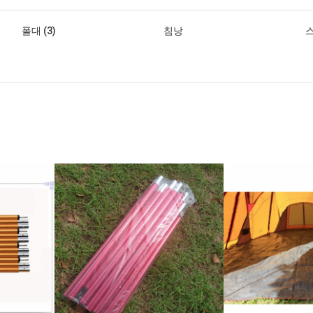
폴대 (3)
침낭
스