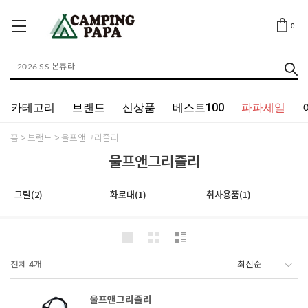
0
카테고리
브랜드
신상품
베스트100
파파세일
홈
브랜드
울프앤그리즐리
울프앤그리즐리
그릴(2)
화로대(1)
취사용품(1)
전체
4
개
울프앤그리즐리