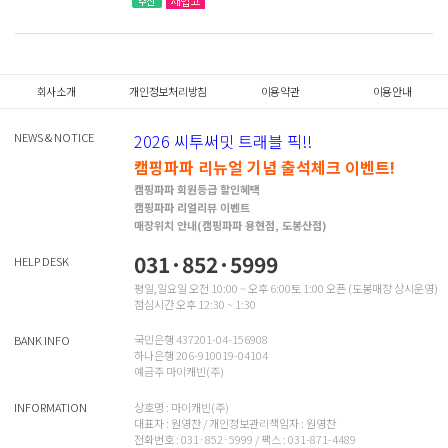
회사소개
개인정보처리방침
이용약관
이용안내
NEWS & NOTICE
2026 씨투써밋 트래블 픽!!
캠핑파파 리뉴얼 기념 출석체크 이벤트!
캠핑파파 회원등급 할인혜택
캠핑파파 리얼리뷰 이벤트
매장위치 안내(캠핑파파 용현점, 도봉산점)
031·852·5999
HELP DESK
평일,일요일 오전 10:00 ~ 오후 6:00토 1:00 오픈 (도봉매장 상시운영)
점심시간 오후 12:30 ~ 1:30
국민은행 437201-04-156908
BANK INFO
하나은행 206-910019-04104
예금주 마이캐빈(주)
INFORMATION
상호명 : 마이캐빈(주)
대표자 : 원영찬 / 개인정보관리책임자 : 원영찬
전화번호 : 031·852·5999 / 팩스 : 031-871-4489