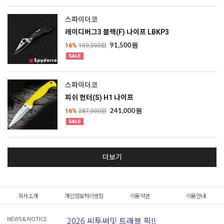
스파이더코
레이디버그3 블랙(F) 나이프 LBKP3
16%
109,000원
91,500원
스파이더코
피쉬 헌터(S) H1 나이프
16%
287,000원
241,000원
더보기
회사소개
개인정보처리방침
이용약관
이용안내
NEWS & NOTICE
2026 씨투써밋 트래블 픽!!