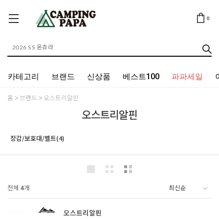
0
카테고리
브랜드
신상품
베스트100
파파세일
홈
브랜드
오스트리알핀
오스트리알핀
장갑/보호대/벨트(4)
전체
4
개
오스트리알핀