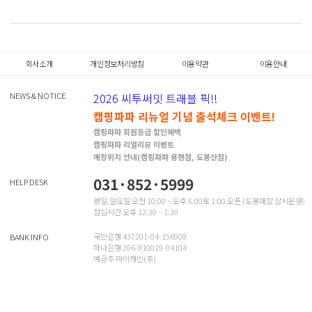
회사소개
개인정보처리방침
이용약관
이용안내
NEWS & NOTICE
2026 씨투써밋 트래블 픽!!
캠핑파파 리뉴얼 기념 출석체크 이벤트!
캠핑파파 회원등급 할인혜택
캠핑파파 리얼리뷰 이벤트
매장위치 안내(캠핑파파 용현점, 도봉산점)
031·852·5999
HELP DESK
평일,일요일 오전 10:00 ~ 오후 6:00토 1:00 오픈 (도봉매장 상시운영)
점심시간 오후 12:30 ~ 1:30
국민은행 437201-04-156908
BANK INFO
하나은행 206-910019-04104
예금주 마이캐빈(주)
INFORMATION
상호명 : 마이캐빈(주)
대표자 : 원영찬 / 개인정보관리책임자 : 원영찬
전화번호 : 031·852·5999 / 팩스 : 031-871-4489