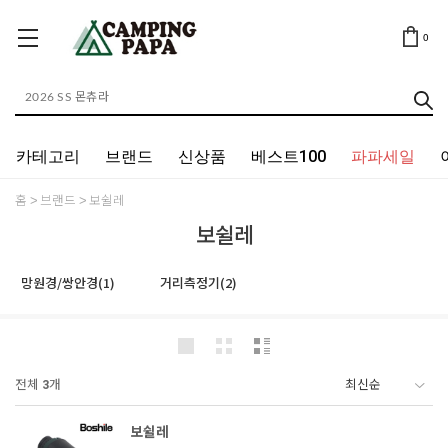
0
카테고리
브랜드
신상품
베스트100
파파세일
홈
브랜드
보쉴레
보쉴레
망원경/쌍안경(1)
거리측정기(2)
전체
3
개
보쉴레