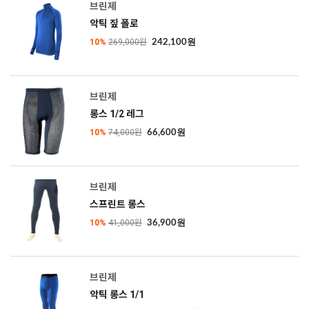
브린제
악틱 짚 폴로
10%
269,000원
242,100원
브린제
롱스 1/2 레그
10%
74,000원
66,600원
브린제
스프린트 롱스
10%
41,000원
36,900원
브린제
악틱 롱스 1/1