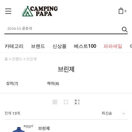
0
카테고리
브랜드
신상품
베스트100
파파세일
홈
브랜드
브린제
브린제
상의(7)
하의(6)
전체
13
개
브린제