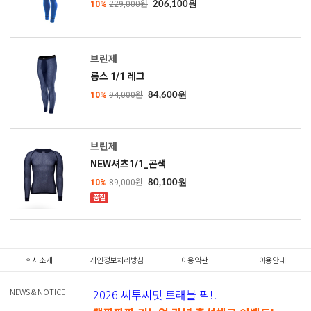
10%
229,000원
206,100원
브린제
롱스 1/1 레그
10%
94,000원
84,600원
브린제
NEW셔츠1/1_곤색
10%
89,000원
80,100원
품절
SOLD OUT
회사소개
개인정보처리방침
이용약관
이용안내
NEWS & NOTICE
2026 씨투써밋 트래블 픽!!