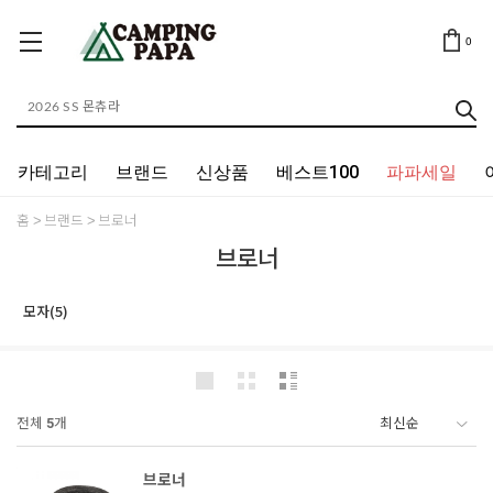
0
카테고리
브랜드
신상품
베스트100
파파세일
홈
브랜드
브로너
브로너
모자(5)
전체
5
개
브로너