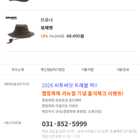
브로너
보제맨
10%
76,000원
68,400원
회사소개
개인정보처리방침
이용약관
이용안내
NEWS & NOTICE
2026 씨투써밋 트래블 픽!!
캠핑파파 리뉴얼 기념 출석체크 이벤트!
캠핑파파 회원등급 할인혜택
캠핑파파 리얼리뷰 이벤트
매장위치 안내(캠핑파파 용현점, 도봉산점)
031·852·5999
HELP DESK
평일,일요일 오전 10:00 ~ 오후 6:00토 1:00 오픈 (도봉매장 상시운영)
점심시간 오후 12:30 ~ 1:30